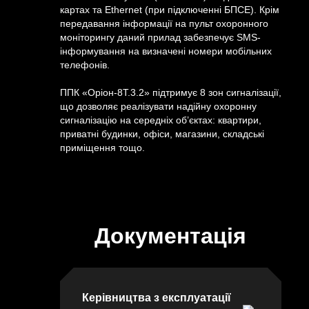
компанію
Вінниця,
картах та Ethernet (при підключенні БПСЕ). Крім
передавання інформації на пульт охоронного
провулок
моніторингу даний прилад забезпечує SMS-
Хмельницького
інформування на визначені номери мобільних
шосе
телефонів.
2,
ППК «Оріон-8Т.3.2» підтримує 8 зон сигналізації,
буд.
що дозволяє реалізувати надійну охоронну
сигналізацію на середніх об’єктах: квартири,
8
приватні будинки, офіси, магазини, складські
приміщення тощо.
НАПИСАТ
НАМ
Документація
Керівництва з експлуатації