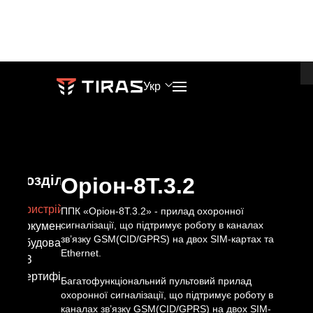
Оріон-8Т.3.2
Укр
ТЕЛЕФОНИ
ПРОДАЖІ
Блог
Гарантія
+38 (067) 564 73 75
market@tiras.ua
Розділи
Оріон-8Т.3.2
База
Брендбук
+38 (095) 282 76 90
Пристрій
ППК «Оріон-8Т.3.2» - прилад охоронної
сигналізації, що підтримує роботу в каналах
Документація
знань
зв’язку GSM(CID/GPRS) на двох SIM-картах та
ТЕХНІЧНА
Вбудоване
Навчання
Ethernet.
ПІДТРИМКА
ПЗ
АДРЕСА
Сертифікати
Про
Багатофункціональний пультовий прилад
support@tiras.ua
охоронної сигналізації, що підтримує роботу в
м.
каналах зв’язку GSM(CID/GPRS) на двох SIM-