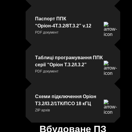
Паспорт ППК
“Оріон-4Т.3.2/8Т.3.2” v.12
PDF документ
Таблиці програмування ППК
серії “Оріон Т.3.2/І.3.2”
PDF документ
Схеми підключення Оріон
Т3.2/І3.2/1ТК/ПСО 18 кГЦ
ZIP архів
Вбудоване ПЗ