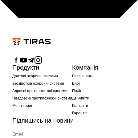
Продукти
Компанія
Дротові охоронні системи
База знань
Бездротові охоронні системи
Блог
Адресні протипожежні системи
Події
Неадресні протипожежні системи
Де купити
Моніторинг
Контакти
Гарантія
Підпишись на новини