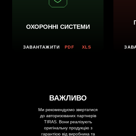
компанію
Вінниця,
провулок
Хмельницького
ОХОРОННІ СИСТЕМИ
шосе
2,
буд.
ЗАВАНТАЖИТИ
PDF
XLS
ЗАВ
8
НАПИСАТ
НАМ
ВАЖЛИВО
Ми рекомендуємо звертатися
до авторизованих партнерів
TIRAS. Вони реалізують
оригінальну продукцію з
гарантією від виробника та