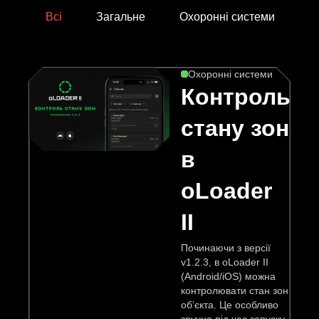
компанію
Вінниця,
Всі
Загальне
Охоронні системи
П
провулок
Хмельницького
шосе
Охоронні системи
2,
Контроль
буд.
стану зон
8
в
НАПИСАТ
oLoader
НАМ
II
Починаючи з версії
v1.2.3, в oLoader II
(Android/iOS) можна
контролювати стан зон
об’єкта. Це особливо