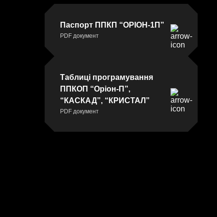
компанію
Вінниця,
провулок
Паспорт ППКП “ОРІОН-1П”
Хмельницького
PDF документ
шосе
2,
буд.
Таблиці програмування
8
ППКОП “Оріон-П”,
“КАСКАД”, “КРИСТАЛ”
PDF документ
НАПИСАТ
НАМ