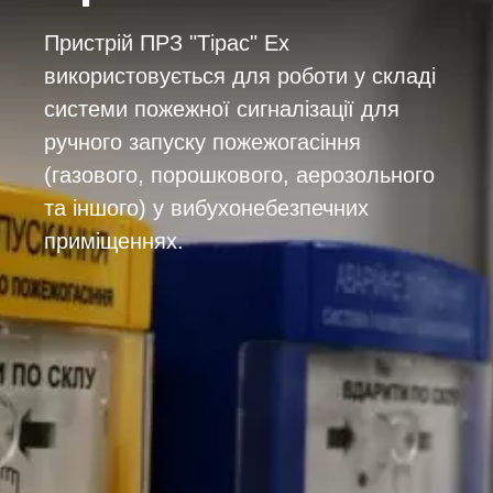
Пристрій ПРЗ "Тірас" Ex
використовується для роботи у складі
системи пожежної сигналізації для
ручного запуску пожежогасіння
(газового, порошкового, аерозольного
та іншого) у вибухонебезпечних
приміщеннях.