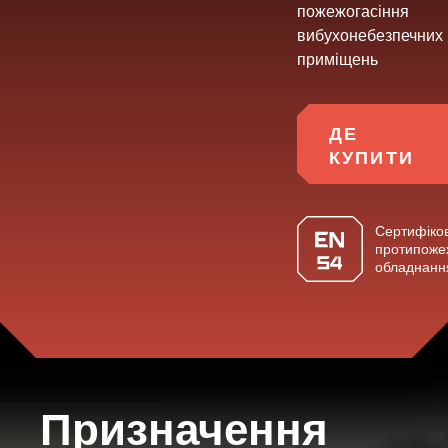
компанію
Вінниця,
пожежогасіння
провулок
вибухонебезпечних
приміщень
Хмельницького
шосе
2,
ДЕ
буд.
КУПИТИ
8
Сертифіко
НАПИСАТ
протипоже
НАМ
обладнанн
Призначення