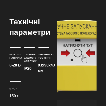
Технічні
параметри
РОБОЧА
СТУПІНЬ
ГАБАРИТНІ
НАПРУГА
ЗАХИСТУ
РОЗМІРИ
КОРПУСУ
8-28 В
93х90х43
IP20
мм
МАСА
150 г