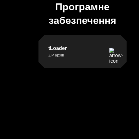
компанію
Вінниця,
Програмне
провулок
забезпечення
Хмельницького
шосе
2,
буд.
tLoader
8
ZIP архів
НАПИСАТ
НАМ