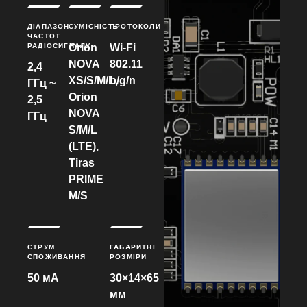
ДІАПАЗОН
СУМІСНІСТЬ
ПРОТОКОЛИ
ЧАСТОТ
РАДІОСИГНАЛУ
Orion
Wi-Fi
NOVA
802.11
2,4
XS/S/M/L,
b/g/n
ГГц ~
Orion
2,5
NOVA
ГГц
S/M/L
(LTE),
Tiras
PRIME
M/S
СТРУМ
ГАБАРИТНІ
СПОЖИВАННЯ
РОЗМІРИ
50 мА
30×14×65
мм