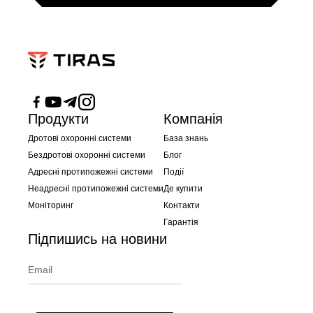
Продукти
Компанія
Дротові охоронні системи
База знань
Бездротові охоронні системи
Блог
Адресні протипожежні системи
Події
Неадресні протипожежні системи
Де купити
Моніторинг
Контакти
Гарантія
Підпишись на новини