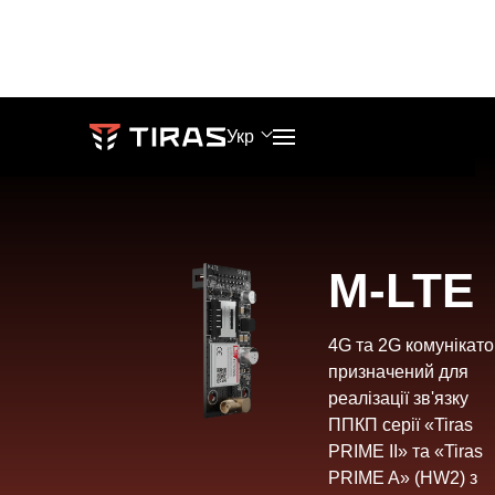
БАЗА ЗНАНЬ
ТЕХНІЧНІ ПАРАМЕТРИ
Укр
ТЕЛЕФОНИ
ПРОДАЖІ
Блог
Гарантія
+38 (067) 564 73 75
market@tiras.ua
M-LTE
База
Брендбук
+38 (095) 282 76 90
4G та 2G комунікато
знань
призначений для
ТЕХНІЧНА
Навчання
реалізації зв'язку
ПІДТРИМКА
ППКП серії «Tiras
АДРЕСА
Про
PRIME II» та «Tiras
support@tiras.ua
м.
PRIME A» (HW2) з