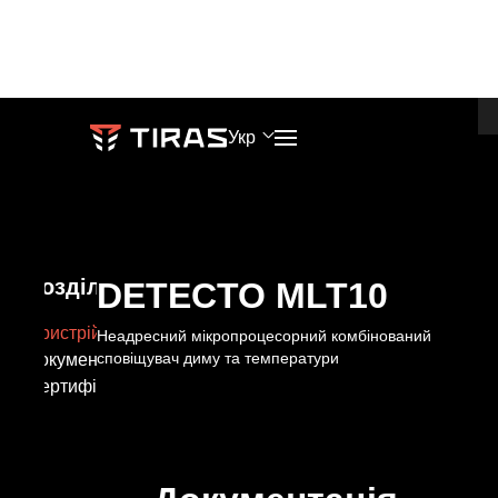
DETECTO MLT10
ДО ПРОДУКТУ
Укр
ТЕЛЕФОНИ
ПРОДАЖІ
Блог
Гарантія
+38 (067) 564 73 75
market@tiras.ua
Розділи
DETECTO MLT10
База
Брендбук
+38 (095) 282 76 90
Пристрій
Неадресний мікропроцесорний комбінований
сповіщувач диму та температури
Документація
знань
ТЕХНІЧНА
Сертифікати
Навчання
ПІДТРИМКА
АДРЕСА
Про
support@tiras.ua
м.