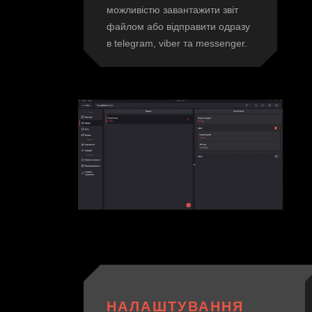
можливістю завантажити звіт
файлом або відправити одразу
в telegram, viber та messenger.
НАЛАШТУВАННЯ