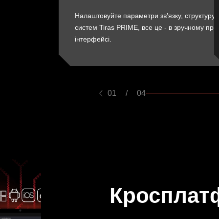
Налаштовуйте параметри зв'язку, структуру 
систем Tiras PRIME, все це - в зручному пр
інтерфейсі.
01
/
04
Кросплат