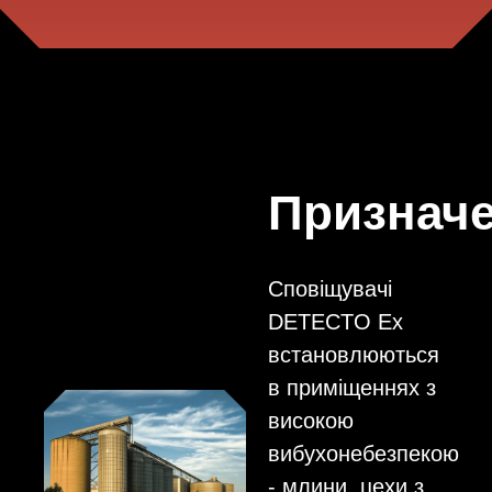
Признач
Сповіщувачі
DETECTO Ex
встановлюються
в приміщеннях з
високою
вибухонебезпекою
- млини, цехи з