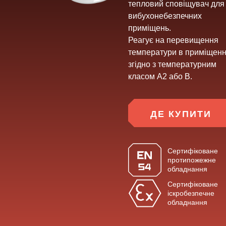
компанію
Вінниця,
тепловий сповіщувач для
вибухонебезпечних
провулок
приміщень.
Хмельницького
Реагує на перевищення
шосе
температури в приміщенн
2,
згідно з температурним
буд.
класом А2 або B.
8
ДЕ КУПИТИ
НАПИСАТ
НАМ
Сертифіковане
протипожежне
обладнання
Сертифіковане
іскробезпечне
обладнання