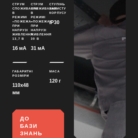
СТРУМ
СТРУМ
СТУПІНЬ
СПОЖИВАННЯ
СПОЖИВАННЯ
ЗАХИСТУ
В
В
КОРПУСУ
РЕЖИМІ
РЕЖИМІ
«ПОЖЕЖА»
«ПОЖЕЖА»
IP30
ПРИ
ПРИ
НАПРУЗІ
НАПРУЗІ
ЖИВЛЕННЯ
ЖИВЛЕННЯ
13,7 В
30 В
16 мА
31 мА
ГАБАРИТНІ
МАСА
РОЗМІРИ
120 г
110x48
мм
ДО
БАЗИ
ЗНАНЬ