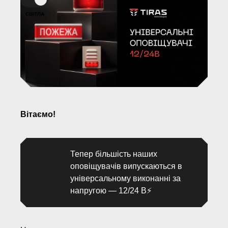
компанію
Вінниця,
СВІТЛА
провулок
Хмельницького
шосе
2,
буд.
8
Вітаємо!
НАПИСАТ
НАМ
Тепер більшість наших
оповіщувачів випускаються в
універсальному виконанні за
напругою — 12/24 В⚡️