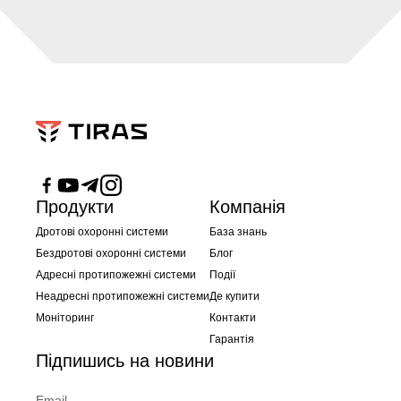
Продукти
Компанія
Дротові охоронні системи
База знань
Бездротові охоронні системи
Блог
Адресні протипожежні системи
Події
Неадресні протипожежні системи
Де купити
Моніторинг
Контакти
Гарантія
Підпишись на новини