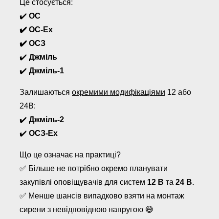
Це стосується:
✔️
ОС
✔️ ОС-Ex
✔️ ОСЗ
✔️
Джміль
✔️
Джміль-1
Залишаються
окремими модифікаціями
12 або
24В:
✔️
Джміль-2
✔️
ОСЗ-Ex
Що це означає на практиці?
✅ Більше не потрібно окремо планувати
закупівлі оповіщувачів для систем
12 В
та
24 В
.
✅ Менше шансів випадково взяти на монтаж
сирени з невідповідною напругою 😅