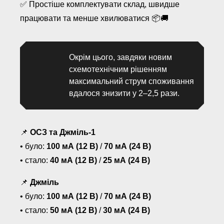
✅ Простіше комплектувати склад, швидше
працювати та менше хвилюватися 📦🚚
Окрім цього, завдяки новим
схемотехнічним рішенням
максимальний струм споживання
вдалося знизити у 2–2,5 рази.
📌
ОСЗ та Джміль-1
• було:
100 мА (12 В)
/
70 мА (24 В)
• стало:
40 мА (12 В)
/
25 мА (24 В)
📌
Джміль
• було:
100 мА (12 В)
/
70 мА (24 В)
• стало:
50 мА (12 В)
/
30 мА (24 В)