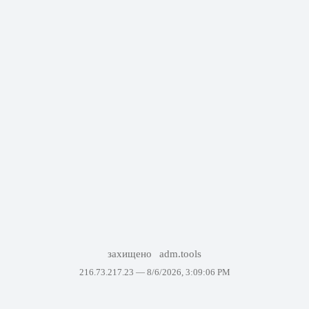
захищено
adm.tools
216.73.217.23 —
8/6/2026, 3:09:06 PM