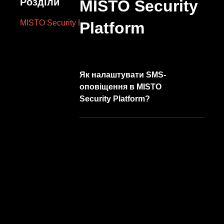
компанію
Розділи
MISTO Security
Вінниця,
провулок
MISTO Security Platform
Platform
Хмельницького
шосе
2,
буд.
Як налаштувати SMS-
оповіщення в MISTO
8
Security Platform?
НАПИСАТ
НАМ