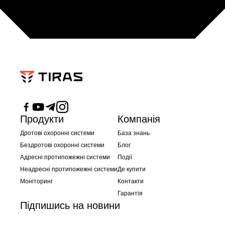
Продукти
Компанія
Дротові охоронні системи
База знань
Бездротові охоронні системи
Блог
Адресні протипожежні системи
Події
Неадресні протипожежні системи
Де купити
Моніторинг
Контакти
Гарантія
Підпишись на новини