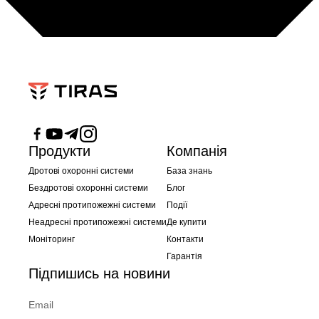
Продукти
Компанія
Дротові охоронні системи
База знань
Бездротові охоронні системи
Блог
Адресні протипожежні системи
Події
Неадресні протипожежні системи
Де купити
Моніторинг
Контакти
Гарантія
Підпишись на новини