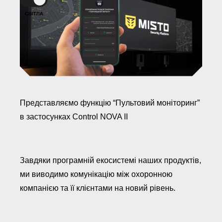
компанію
Вінниця,
СВІТЛА
провулок
Хмельницького
шосе
2,
буд.
8
Представляємо функцію “Пультовий моніторинг”
НАПИСАТ
в застосунках Control NOVA II
НАМ
Завдяки програмній екосистемі наших продуктів,
ми виводимо комунікацію між охоронною
компанією та її клієнтами на новий рівень.